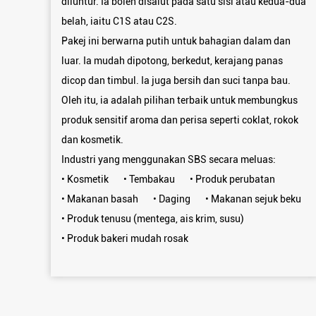
diluntur. Ia boleh disalut pada satu sisi atau kedua-dua
belah, iaitu C1S atau C2S.
Pakej ini berwarna putih untuk bahagian dalam dan
luar. Ia mudah dipotong, berkedut, kerajang panas
dicop dan timbul. Ia juga bersih dan suci tanpa bau.
Oleh itu, ia adalah pilihan terbaik untuk membungkus
produk sensitif aroma dan perisa seperti coklat, rokok
dan kosmetik.
Industri yang menggunakan SBS secara meluas:
• Kosmetik • Tembakau • Produk perubatan
• Makanan basah • Daging • Makanan sejuk beku
• Produk tenusu (mentega, ais krim, susu)
• Produk bakeri mudah rosak